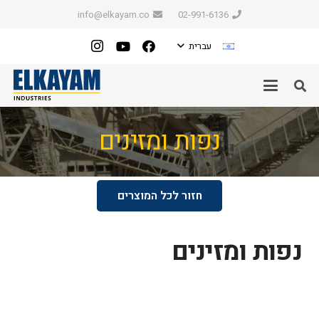
info@elkayam.co
02-991-6136
עברית
נפות ומזינים
חזור לכל המוצרים
נפות ומזינים