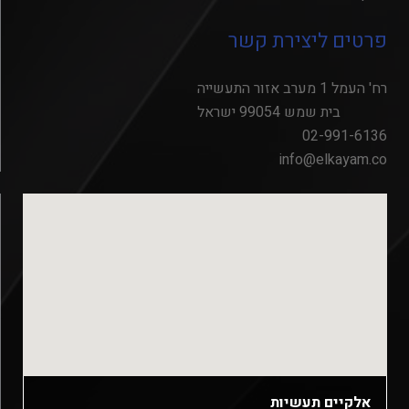
פרטים ליצירת קשר
רח' העמל 1 מערב אזור התעשייה
בית שמש 99054 ישראל
02-991-6136
info@elkayam.co
אלקיים תעשיות