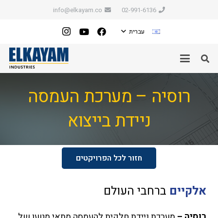
info@elkayam.co
02-991-6136
עברית
רוסיה – מערכת העמסה
ניידת בייצוא
חזור לכל הפרויקטים
אלקיים
ברחבי העולם
רוסיה –
מערכת ניידת חלקית להעמסה מתאי מטען של