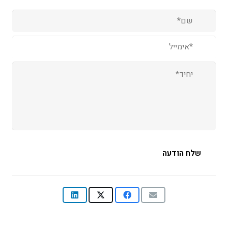
שם
(עבר)
אימייל
(עבר)
יחיד
(עבר)